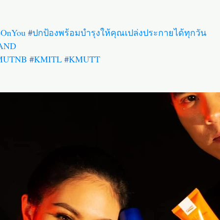
eOnYou
#
ปกป้องพร้อมบำรุงให้คุณเปล่งประกายได้ทุกวัน
AND
MUTNB
#
KMITL
#
KMUTT