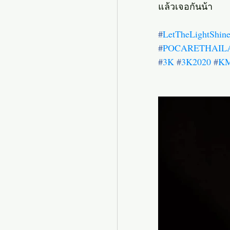
แล้วเจอกันน้า
#
LetTheLightShin
#
POCARETHAIL
#
3K
#
3K2020
#
K