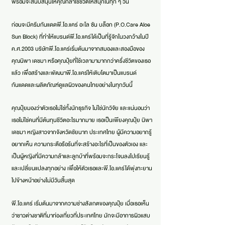
พร้อมจะสนับสนุนให้คุณกล้าใช้ชีวิตให้สนุกในทุก ๆ วัน
ก่อนจะมีครีมกันแดดพี.โอ.แคร์ อะโล ซัน บล็อก (P.O.Care Aloe
Sun Block) ที่ทำให้แบรนด์พี.โอ.แคร์ได้เป็นที่รู้จักในวงกว้างในปี
ค.ศ.2003 บริษัทพี.โอ.แคร์เริ่มต้นมาจากสมองและสองมือของ
คุณนิพา เดชมา หรือคุณปุ๋ยที่ใช้เวลามามากกว่าครึ่งชีวิตของเธอ
แล้ว เพื่อสร้างและพัฒนาพี.โอ.แคร์ให้เติบโตมาเป็นแบรนด์
กันแดดและผลิตภัณฑ์ดูแลผิวของคนไทยอย่างในทุกวันนี้
คุณปุ๋ยมองว่าตัวเธอไม่ใช่ทั้งนักธุรกิจ ไม่ใช่นักวิจัย และแน่นอนว่า
เธอไม่ใช่คนที่มีต้นทุนชีวิตอะไรมากมาย เธอเป็นเพียงคุณปุ๋ย นิพา
เดชมา หญิงสาวจากจังหวัดชัยนาท ประเทศไทย ผู้มีความอยากรู้
อยากเห็น ความกระตือรือร้นที่จะสร้างอะไรที่เป็นของตัวเอง และ
เป็นผู้หญิงที่มีความกล้าและลูกบ้าที่พร้อมจะกระโจนลงไปเรียนรู้
และเปลี่ยนแปลงทุกอย่าง เพื่อให้ตัวเธอและพี.โอ.แคร์ได้พุ่งทะยาน
ไปข้างหน้าอย่างไม่มีวันสิ้นสุด
พี.โอ.แคร์ เริ่มต้นมาจากความช่างสังเกตของคุณปุ๋ย เมื่อเธอเห็น
ว่าชาวต่างชาติที่มาท่องเที่ยวที่ประเทศไทย มักจะมีอาการผิวแสบ