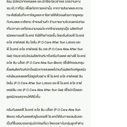
ร้อน ผิวไหม้จากแสงแดด และมักใช้อะโลเวร่าเจล (เจลว่านหาง
จระเข้) ทาที่ผิว เพื่อแก้อาการเหล่านั้น จากการสังเกตและความ
กระตือรือร้นที่จะหาข้อมูลและหาโอกาสให้ตัวเองด้วยการพูดคุย
กับหมอและเภสัชกร เจ้าของร้านค้า ร้านขายยาบริเวณแหล่งท่อง
เที่ยวทางทะเลที่สวยงามของประเทศไทยของคุณปุ๋ย ผลิตภัณฑ์
ชนิดแรกของพี.โอ.แคร์ จึงได้ถือกำเนิดขึ้น โดยเริ่มด้วยพี.โอ.แคร์
อะโล อาฟเตอร์ ซัน โลชั่น (P.O.Care After Sun Lotion) และ
พี.โอ.แคร์ อะโล อาฟเตอร์ ซัน เจล (P.O.Care Aloe After Sun
Gel) ก่อนจะขยับไลน์ผลิตภัณฑ์มาถึงครีมกันแดด อย่างพี.โอ.แคร์
อะโล ซัน บล็อก (P.O.Care Aloe Sun Block) เพื่อให้ครอบคลุม
ตั้งแต่ผลิตภัณฑ์ปกป้องผิวจากแสงแดดไปจนถึงผลิตภัณฑ์ดูแลผิว
หลังโดนแสงแดดที่มีอยู่แล้วอย่าง พี.โอ.แคร์ อะโล อาฟเตอร์ ซัน
โลชั่น (P.O.Care After Sun Lotion) และพี.โอ.แคร์ อะโล อาฟ
เตอร์ซัน เจล (P.O.Care Aloe After Sun Gel) เพื่อปกป้องและ
ดูแลผิวของทุกคนให้ดียิ่งขึ้น
ครีมกันแดดพี.โอ.แคร์ อะโล ซัน บล็อก (P.O.Care Aloe Sun
Block) ครีมกันแดดตัวชูโรงของพี.โอ.แคร์ได้รับการยอมรับและ
เป็นที่ชื่นชอบของกลุ่มนักท่องเที่ยว โดยเฉพาะในกลุ่มลูกค้าต่าง