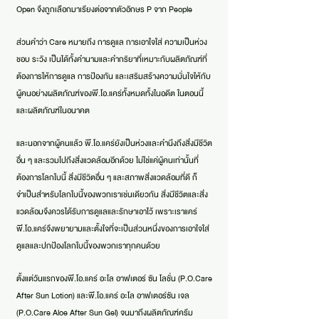
Open จึงถูกเลือกมาเรียงต่อจากตัวอักษร P จาก People
ส่วนคำว่า Care หมายถึง การดูแล การเอาใจใส่ ความเป็นห่วง
ชอบ ระวัง เป็นได้ทั้งคำนามและคำกริยาที่เหมาะกับผลิตภัณฑ์ที่
ต้องการให้การดูแล การป้องกัน และเสริมสร้างความมั่นใจให้กับ
ผู้คนอย่างผลิตภัณฑ์ของพี.โอ.แคร์ทั้งหมดทั้งในอดีต ในตอนนี้
และผลิตภัณฑ์ในอนาคต
และนอกจากผู้คนแล้ว พี.โอ.แคร์ยังเป็นห่วงและคำนึงถึงสิ่งมีชีวิต
อื่น ๆ และรวมไปถึงสิ่งแวดล้อมอีกด้วย ไม่ใช่แค่ผู้คนเท่านั้นที่
ต้องการโลกใบนี้ สิ่งมีชีวิตอื่น ๆ และสภาพสิ่งแวดล้อมที่ดี ก็
จำเป็นสำหรับโลกใบนี้ของพวกเราเช่นเดียวกัน สิ่งมีชีวิตและสิ่ง
แวดล้อมจึงควรได้รับการดูแลและรักษาเอาไว้ เพราะเราแคร์
พี.โอ.แคร์จึงพยายามและตั้งใจที่จะเป็นส่วนหนึ่งของการเอาใจใส่
ดูแลและปกป้องโลกใบนี้ของพวกเราทุกคนด้วย
ตั้งแต่วันแรกของพี.โอ.แคร์ อะโล อาฟเตอร์ ซัน โลชั่น (P.O.Care
After Sun Lotion) และพี.โอ.แคร์ อะโล อาฟเตอร์ซัน เจล
(P.O.Care Aloe After Sun Gel) จนมาถึงผลิตภัณฑ์ครีม