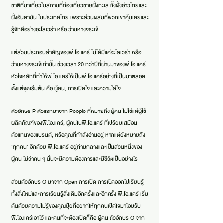
ชาติที่มาเที่ยวในสถานที่ท่องเที่ยวชายฝั่งทะเล ทั้งฝั่งอ่าวไทยและ
ฝั่งอันดามัน ในประเทศไทย เพราะส่วนผสมที่พวกเขาคุ้นเคยและ
รู้จักดีอย่างอะโลเวร่า หรือ ว่านหางจระเข้
แต่ส่วนประกอบสำคัญของพี.โอ.แคร์ ไม่ได้มีแค่อะโลเวร่า หรือ
ว่านหางจระเข้เท่านั้น ช่วงเวลา 20 กว่าปีที่ผ่านมาของพี.โอ.แคร์
หัวใจหลักที่ทำให้พี.โอ.แคร์ให้เป็นพี.โอ.แคร์อย่างที่เป็นมาตลอด
ตั้งแต่จุดเริ่มต้น คือ ผู้คน, การเปิดใจ และความใส่ใจ
ตัวอักษร P ตัวแรกมาจาก People ที่หมายถึง ผู้คน ไม่ใช่แค่ผู้ใช้
ผลิตภัณฑ์ของพี.โอ.แคร์, ผู้คนในพี.โอ.แคร์ ที่เปรียบเสมือน
ตัวแทนของแบรนด์, หรือคุณที่กำลังอ่านอยู่ หากแต่ยังหมายถึง
‘ทุกคน’ อีกด้วย พี.โอ.แคร์ อยู่ท่ามกลางและเป็นส่วนหนึ่งของ
ผู้คน ไม่ว่าคน ๆ นั้นจะมีความต้องการและมีชีวิตเป็นอย่างไร
ส่วนตัวอักษร O มาจาก Open การเปิด การเปิดออกไปเรียนรู้
ทั้งสิ่งใหม่และการเรียนรู้สิ่งเดิมอีกครั้งและอีกครั้ง พี.โอ.แคร์ เริ่ม
ต้นด้วยความไม่รู้ของคุณปุ๋ยที่อยากให้ทุกคนเปิดใจมาโอบรับ
พี.โอ.แคร์เอาไว้ และคนที่จะต้องเปิดก็คือ ผู้คน ตัวอักษร O จาก