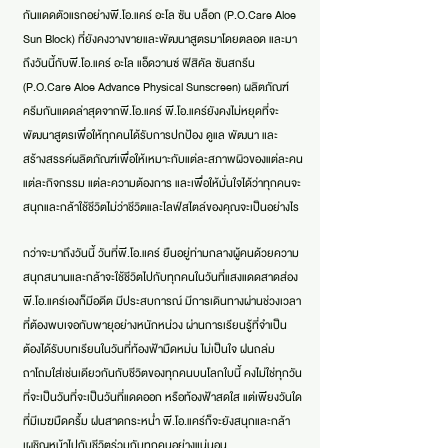
กันแดดตัวแรกอย่างพี.โอ.แคร์ อะโล ซัน บล็อก (P.O.Care Aloe
Sun Block) ที่ยังคงวางขายและพัฒนาสูตรมาโดยตลอด และมา
ถึงวันนี้กับพี.โอ.แคร์ อะโล แอ็ดวานซ์ ฟิสิคัล ซันสกรีน
(P.O.Care Aloe Advance Physical Sunscreen) ผลิตภัณฑ์
ครีมกันแดดล่าสุดจากพี.โอ.แคร์ พี.โอ.แคร์ยังคงไม่หยุดที่จะ
พัฒนาสูตรเพื่อให้ทุกคนได้รับการปกป้อง ดูแล พัฒนา และ
สร้างสรรค์ผลิตภัณฑ์เพื่อให้เหมาะกับแต่ละสภาพผิวของแต่ละคน
แต่ละกิจกรรม แต่ละความต้องการ และเพื่อให้มั่นใจได้ว่าทุกคนจะ
สนุกและกล้าใช้ชีวิตไม่ว่าชีวิตและไลฟ์สไตล์ของคุณจะเป็นอย่างไร
กว่าจะมาถึงวันนี้ วันที่พี.โอ.แคร์ ยืนอยู่ท่ามกลางผู้คนด้วยความ
สนุกสนานและกล้าจะใช้ชีวิตไปกับทุกคนในวันที่แสงแดดสาดส่อง
พี.โอ.แคร์เองก็มีอดีต มีประสบการณ์ มีการเดินทางผ่านช่วงเวลา
ที่ต้องพบเจอกับพายุอย่างหนักหน่วง ผ่านการเรียนรู้ที่จำเป็น
ต้องได้รับบทเรียนในวันที่ท้องฟ้ามืดหม่น ไม่เป็นใจ ฝนถล่ม
ถาโถมใส่เช่นเดียวกันกับชีวิตของทุกคนบนโลกใบนี้ คงไม่ใช่ทุกวัน
ที่จะเป็นวันที่จะเป็นวันที่แดดออก หรือท้องฟ้าสดใส แต่เพียงวันใด
ที่มีเมฆมืดครึ้ม ฝนสาดกระหน่ำ พี.โอ.แคร์ก็จะยังสนุกและกล้า
เผชิญหน้าไปกับชีวิตร่วมกับทุกคนอย่างแน่นอน