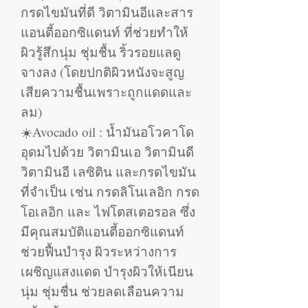
กรดไขมันที่ดี วิตามินอีและสาร
แอนตี้ออกซิแดนท์ ที่ช่วยทำให้
ผิวรู้สึกนุ่ม ชุ่มชื้น ริ้วรอยแลดู
จางลง (โดยปกติผิวหนังจะสูญ
เสียความชื้นเพราะถูกแดดและ
ลม)
☀️Avocado oil : น้ำมันอโวคาโด
อุดมไปด้วย วิตามินเอ วิตามินดี
วิตามินอี เลซิติน และกรดไขมัน
ที่จำเป็น เช่น กรดลิโนเลอิก กรด
โอเลอิก และ ไฟโตสเตอรอล ซึ่ง
มีคุณสมบัติแอนตี้ออกซิแดนท์
ช่วยฟื้นบำรุง ผิวระหว่างการ
เผชิญแสงแดด บำรุงผิวให้เนียน
นุ่ม ชุ่มชื่น ช่วยลดเลือนความ