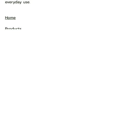
everyday use.
Home
Products
Best Seller
Journal
FAQs
Contact
Privacy Policy
Cookie Policy
Terms & Conditions