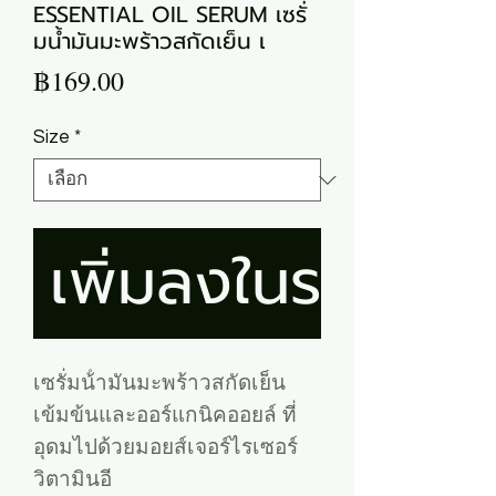
ESSENTIAL OIL SERUM เซรั่
มน้ำมันมะพร้าวสกัดเย็น เ
ราคา
฿169.00
Size
*
เพิ่มลงในรถเข็น
เซรั่มน้ํามันมะพร้าวสกัดเย็น
เข้มข้นและออร์แกนิคออยล์ ที่
อุดมไปด้วยมอยส์เจอร์ไรเซอร์
วิตามินอี