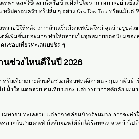
ทพฯ และใช้เวลานั่งเรือข้ามฝั่งไปไม่นาน เหมาะอย่างยิ่งส
ื่อน ทริปครอบครัว ทริปสั้น ๆ อย่าง One Day Trip หรือแม้แต่ 
หลายปีให้หลัง เกาะล้านเริ่มมีคาเฟ่เปิดใหม่ จุดถ่ายรูปสว
ไตล์เพิ่มขึ้นเยอะมาก ทำให้กลายเป็นจุดหมายยอดนิยมของส
คนชอบเที่ยวทะเลแบบชิล ๆ
้านช่วงไหนดีในปี 2026
ดสำหรับเที่ยวเกาะล้านคือช่วงเดือนพฤศจิกายน - กุมภาพันธ์ เ
ไป น้ำใส แดดสวย คนเที่ยวเยอะ แต่บรรยากาศคึกคัก เหมาะ
- เมษายน ทะเลสวย แต่อากาศค่อนข้างร้อนมาก อาจจะทำให้
ควร เหมาะกับสายคาเฟ่ นั่งพักผ่อนใต้ร่มไม้ริมทะเล แนะนำไ