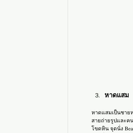
หาดแสม
หาดแสมเป็นชายหาด
สายถ่ายรูปและคนท
โขดหิน จุดนั่ง B