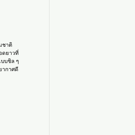
มชาติ
อดยาวที่
บบชิล ๆ 
รยากาศดี