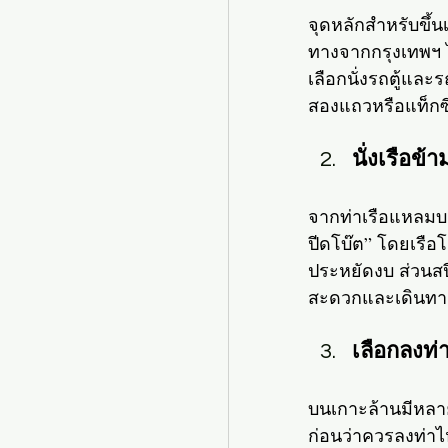
จุดหลักสำหรับขึ้น
ทางจากกรุงเทพฯ ได
เลือกนั่งรถตู้แล
สองแถวหรือแท็กซี่
นั่งเรือข้
จากท่าเรือแหลมบา
ปีดโบ๊ต” โดยเรือ
ประหยัดงบ ส่วนสป
สะดวกและเดินทาง
เลือกลงท่า
บนเกาะล้านมีหลาย
ก่อนว่าควรลงท่าไห