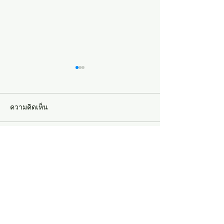
ความคิดเห็น
เขียนความคิดเห็น…
แนะนำ 5 ที่วิ่งในกรุงเทพ
15 ที่เที่ยวเกาะล
บรรยากาศดี สำหรับออก
ทริปชิลๆ ใกล้กรุ
กำลังกาย
กิจกรรมให้ทำเย