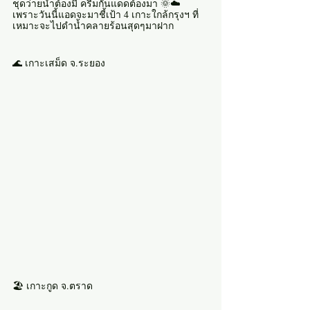
ชุดว่ายน้ำต้องมี ครีมกันแดดต้องมา 🌞☁️
เพราะวันนี้แอดจะมาชี้เป้า 4 เกาะใกล้กรุงฯ ที่
เหมาะจะไปดำน้ำคลายร้อนสุดๆมาฝาก
🌊 เกาะเสม็ด จ.ระยอง
🏖 เกาะกูด จ.ตราด