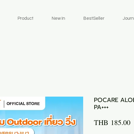
Product
New In
BestSeller
Journ
POCARE ALOE
PA+++
P
THB 185.00