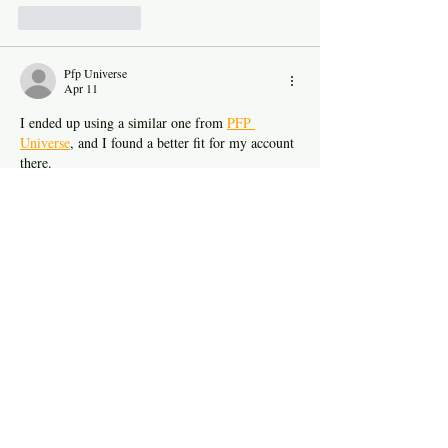
Like
Reply
Pfp Universe
Apr 11
I ended up using a similar one from 
PFP 
Universe
, and I found a better fit for my account 
there.
Like
Reply
​P.O.Care is a skincare brand focused
on sun protection and daily skin
hydration,
designed for sensitive skin and
everyday use.