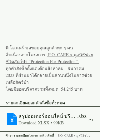
พี.โอ.แคร์ ขอขอบคุณลูกค้าทุก ๆ คน 
สืบเนื่องจากโครงการ 
 P.O. CARE x มูลนิธิช่วย
ชีวิตสัตว์ป่า “Protection For Protection” 
ทุกคำสั่งซื้อตั้งแต่เดือนสิงหาคม - ธันวาคม 
2023 ที่ผ่านมาได้กลายเป็นส่วนหนึ่งในการช่วย
เหลือสัตว์ป่า
โดยมียอดบริจาครวมทั้งหมด  54,245 บาท  
รายละเอียดยอดคำสั่งซื้อทั้งหมด 
.xlsx
สรุปออเดอร์ออนไลน์ บริจาคเงิน5บาท
Download XLSX • 99KB
ศึกษารายละเอียดโครงการเพิ่มเติมที่   
 P.O. CARE x มูลนิธิช่วย