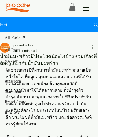
Post
All Posts
pocarethailand
All Posts
Jul 1
1 min read
น้ำมันมะพร้าวมีประโยชน์อะไรบ้าง รวมเรื่องที่
we care
ต้องรู้เกี่ยวกับน้ำมันมะพร้าว
ในช่วงหลายปีที่ผ่านมา
น้ำมันมะพร้าว
กลายเป็น
Travel
หนึ่งในไอเท็มดูแลสุขภาพและความงามที่ได้รับ
sunscreen
ความนิยมอย่างต่อเนื่อง ด้วยคุณสมบัติที่
สามารถนำมาใช้ได้หลากหลาย ทั้งบำรุงผิว 
Marathon
บำรุงเส้นผม และดูแลร่างกายในชีวิตประจำวัน 
Brand Story
บทความนี้จะพาคุณไปทำความรู้จักว่า น้ำมัน
มะพร้าวคืออะไร มีประเภทไหนบ้าง พร้อมเจาะ
อาบแดด
ลึก ประโยชน์น้ำมันมะพร้าว และข้อควรระวังที่
ควรรู้ก่อนใช้งาน