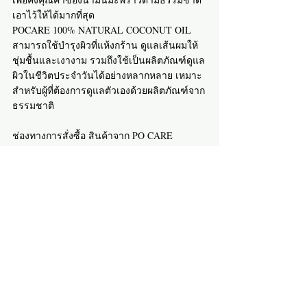
เอาไว้ให้ได้มากที่สุด
POCARE 100% NATURAL COCONUT OIL 
สามารถใช้บำรุงผิวที่แห้งกร้าน ดูแลเส้นผมให้
ชุ่มชื้นและเงางาม รวมถึงใช้เป็นผลิตภัณฑ์ดูแล
ผิวในชีวิตประจำวันได้อย่างหลากหลาย เหมาะ
สำหรับผู้ที่ต้องการดูแลตัวเองด้วยผลิตภัณฑ์จาก
ธรรมชาติ
ช่องทางการสั่งซื้อ สินค้าจาก PO CARE
https://th.shp.ee/KyDJnnE
Shopee : 
https://vt.tiktok.com/ZSmF8umof/?
TikTok : 
page=TikTokShop
https://s.lazada.co.th/s.Z1ne5Z
Lazada : 
we care