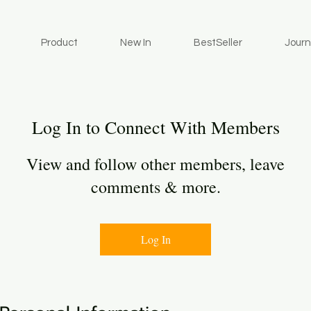
Product
New In
BestSeller
Journ
Log In to Connect With Members
View and follow other members, leave
comments & more.
Log In